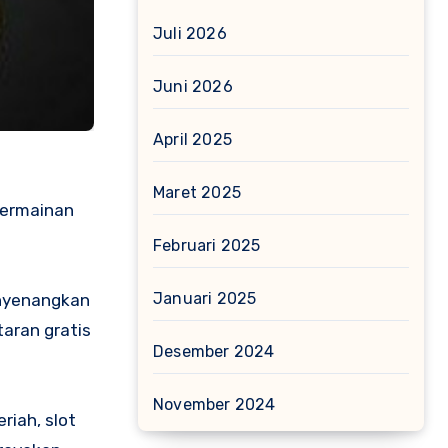
Juli 2026
Juni 2026
April 2025
Maret 2025
permainan
Februari 2025
Januari 2025
enyenangkan
taran gratis
Desember 2024
November 2024
iah, slot