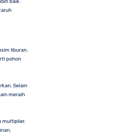
bih baik.
taruh
rti pohon
kan. Selain
main meraih
multiplier.
inan.