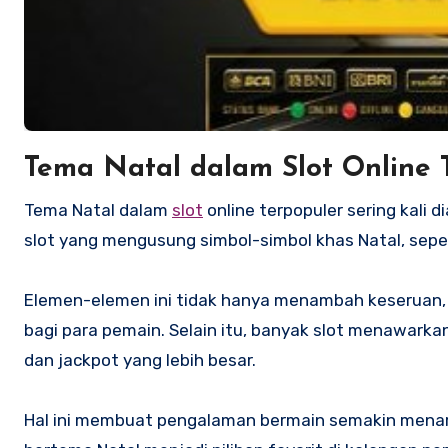
Tema Natal dalam Slot Online 
Tema Natal dalam
slot
online terpopuler sering kali
slot yang mengusung simbol-simbol khas Natal, seper
Elemen-elemen ini tidak hanya menambah keseruan,
bagi para pemain. Selain itu, banyak slot menawarka
dan jackpot yang lebih besar.
Hal ini membuat pengalaman bermain semakin menari