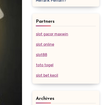
Menarik Pemain?
Partners
slot gacor maxwin
slot online
slot88
toto togel
slot bet kecil
Archives