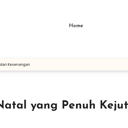
Home
n dan Kesenangan
Natal yang Penuh Keju