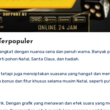
Terpopuler
 diangkat dengan nuansa ceria dan penuh warna. Banyak 
ti pohon Natal, Santa Claus, dan hadiah.
 tetapi juga menciptakan suasana yang hangat dan m
n bonus dan fitur khusus selama musim Natal, seperti pu
k. Dengan grafik yang menawan dan efek suara yang mer