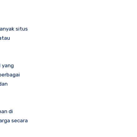
atau
l yang
berbagai
 dan
nan di
uarga secara