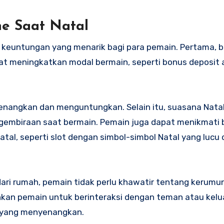
ne Saat Natal
pat meningkatkan modal bermain, seperti bonus deposit 
nangkan dan menguntungkan. Selain itu, suasana Nata
embiraan saat bermain. Pemain juga dapat menikmati 
al, seperti slot dengan simbol-simbol Natal yang lucu
ari rumah, pemain tidak perlu khawatir tentang kerumu
gkinkan pemain untuk berinteraksi dengan teman atau kel
 yang menyenangkan.