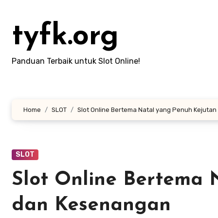
Lewati
ke
tyfk.org
konten
Panduan Terbaik untuk Slot Online!
Home
SLOT
Slot Online Bertema Natal yang Penuh Kejuta
SLOT
Slot Online Bertema 
dan Kesenangan