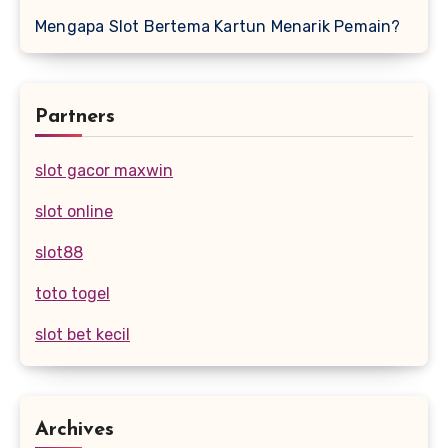
Mengapa Slot Bertema Kartun Menarik Pemain?
Partners
slot gacor maxwin
slot online
slot88
toto togel
slot bet kecil
Archives