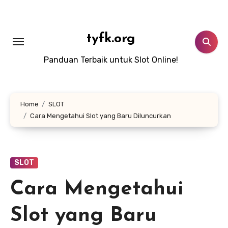
Lewati
ke
konten
tyfk.org
Panduan Terbaik untuk Slot Online!
Home
SLOT
Cara Mengetahui Slot yang Baru Diluncurkan
SLOT
Cara Mengetahui
Slot yang Baru