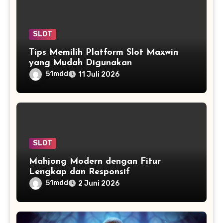
SLOT
Tips Memilih Platform Slot Maxwin
yang Mudah Digunakan
51mdd
11 Juli 2026
SLOT
Mahjong Modern dengan Fitur
Lengkap dan Responsif
51mdd
2 Juni 2026