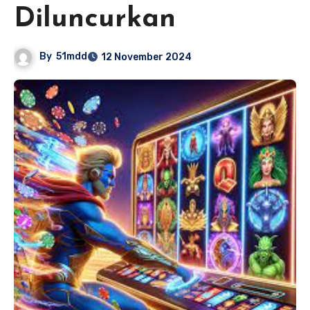
Diluncurkan
By
51mdd
12 November 2024