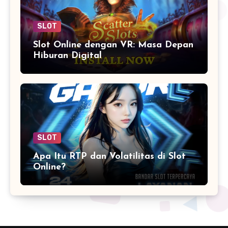
SLOT
Slot Online dengan VR: Masa Depan
Hiburan Digital
SLOT
Apa Itu RTP dan Volatilitas di Slot
Online?