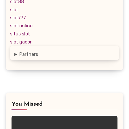
slot88
slot
slot777
slot online
situs slot
slot gacor
Partners
You Missed