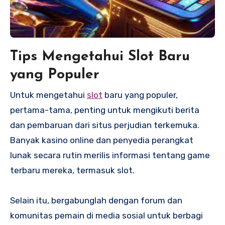
Tips Mengetahui Slot Baru
yang Populer
Untuk mengetahui
slot
baru yang populer,
pertama-tama, penting untuk mengikuti berita
dan pembaruan dari situs perjudian terkemuka.
Banyak kasino online dan penyedia perangkat
lunak secara rutin merilis informasi tentang game
terbaru mereka, termasuk slot.
Selain itu, bergabunglah dengan forum dan
komunitas pemain di media sosial untuk berbagi